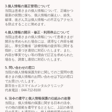
3.個人情報の適正管理について
当院は患者さまの個人情報について、正確かつ
最新の状態に保ち、個人情報の漏えい、紛失、
破壊、改ざん又は個人情報への不正なアクセス
を防止することに努めます。
4.個人情報の開示・修正・利用停止について
当院は患者さまの個人情報について患者さまが
開示を求められた場合には、遅滞なく内容を確
認し、厚生労働省「診療情報の提供等に関する
指針」に基づき適切に対応いたします。また、
内容が事実でない等の理由で訂正を求められた
場合も、調査し適切に対応いたします。
5. 問い合わせの窓口
当院の個人情報保護方針に関してのご質問や患
者さまの個人情報のお問い合わせは下記の窓口
でお受けいたします。
新百合ヶ丘スマイルメンタルクリニック
代表電話：044-712-8100
6. 法令の遵守と個人情報保護の仕組みの改善
当院は、個人情報の保護に関する日本の法令、
その他の規範を遵守するとともに、上記の各項
目の見直しを適宜行い、個人情報保護の仕組み