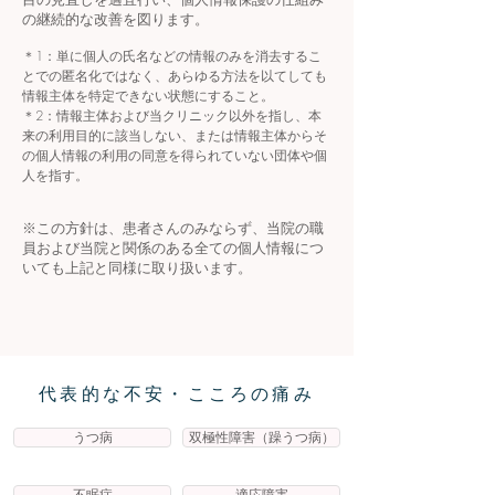
の継続的な改善を図ります。
＊1：単に個人の氏名などの情報のみを消去するこ
とでの匿名化ではなく、あらゆる方法を以てしても
情報主体を特定できない状態にすること。
＊2：情報主体および当クリニック以外を指し、本
来の利用目的に該当しない、または情報主体からそ
の個人情報の利用の同意を得られていない団体や個
人を指す。
※この方針は、患者さんのみならず、当院の職
員および当院と関係のある全ての個人情報につ
いても上記と同様に取り扱います。
代表的な不安・こころの痛み
うつ病
双極性障害（躁うつ病）