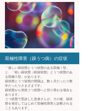
双極性障害（躁うつ病）の症状
「激しい躁状態とうつ状態のある双極Ⅰ型」
と、「軽い躁状態（軽躁状態）とうつ状態のあ
る双極Ⅱ型」があります。
躁状態とうつ状態の間隔は、数ヶ月だったり数
年だったりさまざまです。
躁状態から突然うつ状態へと切り替わる場合も
あります。
うつ状態で受診した患者さんが、その後、躁状
態を発症してはじめて双極性障害と診断される
こともあります。