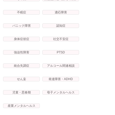
不眠症
適応障害
パニック障害
認知症
身体症状症
社交不安症
強迫性障害
PTSD
統合失調症
アルコール関連相談
せん妄
発達障害・ADHD
児童・思春期
母子メンタルヘルス
産業メンタルヘルス